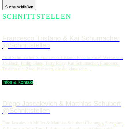
Suche schließen
SCHNITTSTELLEN
Francesco Tristano & Kai Schumacher
@Schnittstellen
"Kai Schumacher X Francesco Tristano: Face to Face" Werke von
J.S.Bach, Philip Glass, Terry Riley, Kai Schumacher, Francesco
Tristano u.a. Zwei Pianisten, die die klassische…
Infos & Kontakt
Diego Jascalevich & Matthias Schubert
@Schnittstellen
Duo Jascalevich Müller & Matthias Schubert Charango, Saxophon
& Piano zur Info: Tony Lakatos ist erkrankt, statt seiner spielt