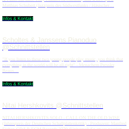
Matthias Schubert (Jazzpreis des Südwestfunks / Häsischer…
Infos & Kontakt
Scholtes & Janssens Pianoduo
@Schnittstellen
"If you listen to these two young people play music, you think that
everything in the world will be all right" - Menachem Pressler,
Beaux…
Infos & Kontakt
Nitai Hershkovits @Schnittstellen
NITAI HERSHKOVITS SOLO - CALL ON THE OLD WISE
(Jahrespreis der Deutschen Schallplattenkritik) - Produzent: Manfred