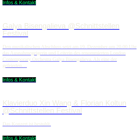
Infos & Kontakt
Galya Bisengalieva @Schnittstellen
Festival
Den musikalischen Abschluss setzt am 19. Dezember um 20.00 Uhr
das Ausnahmegeigerin und Leiterin des renommierten London
Contemporary Orchestra Galya Bisengalieva. Als eine der
gefeierten…
Infos & Kontakt
Klavierduo Xin Wang & Florian Koltun
@Schnittstellen Festival
Das Konzert ist bestuhlt.
Infos & Kontakt