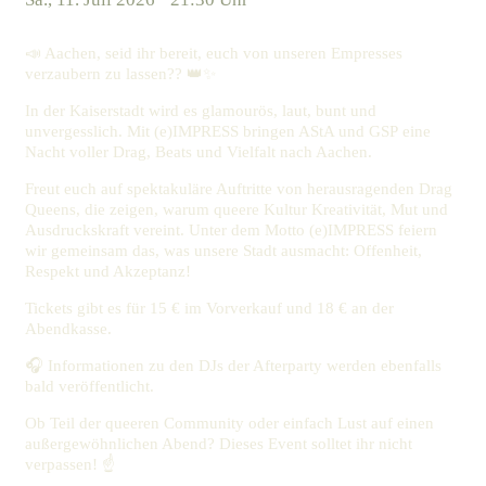
📣 Aachen, seid ihr bereit, euch von unseren Empresses
verzaubern zu lassen?? 👑✨
In der Kaiserstadt wird es glamourös, laut, bunt und
unvergesslich. Mit (e)IMPRESS bringen AStA und GSP eine
Nacht voller Drag, Beats und Vielfalt nach Aachen.
Freut euch auf spektakuläre Auftritte von herausragenden Drag
Queens, die zeigen, warum queere Kultur Kreativität, Mut und
Ausdruckskraft vereint. Unter dem Motto (e)IMPRESS feiern
wir gemeinsam das, was unsere Stadt ausmacht: Offenheit,
Respekt und Akzeptanz!
Tickets gibt es für 15 € im Vorverkauf und 18 € an der
Abendkasse.
🎧 Informationen zu den DJs der Afterparty werden ebenfalls
bald veröffentlicht.
Ob Teil der queeren Community oder einfach Lust auf einen
außergewöhnlichen Abend? Dieses Event solltet ihr nicht
verpassen! ☝️