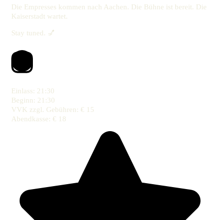
Die Empresses kommen nach Aachen. Die Bühne ist bereit. Die
Kaiserstadt wartet.
Stay tuned. 💅
Einlass:
21:30
Beginn:
21:30
VVK zzgl. Gebühren: €
15
Abendkasse: €
18