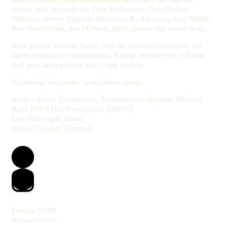
Impro- und Jazzwelt wie Peter Brötzmann, Evan Parker,
Thurston Moore, Marshal Allen (Sun Ra Arkestra), Eric Truffaz,
Ken Vandermark, Joe McPhee, Akira Sakata und vielen mehr.
Kurz gesagt: Korhan Futacı steht für intensive Konzerte, bei
denen Grenzen verschwimmen, Klänge aufleuchten und man
sich gern auch mal ein Stück weit verliert.
Unbedingt hingehen – und treiben lassen.
Korhan Futacı [Altsaxofon, Tenorsaxofon, Stimme, Effekte]
Barış Ertürk [Baritonsaxofon, Effekte]
Esat Ekincioglu [Bass]
Erdem Göymen [Drums]
Einlass:
19:00
Beginn:
20:00