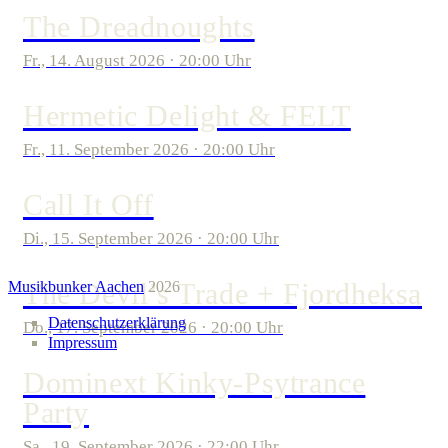
The Dreadnoughts
Fr., 14. August 2026 · 20:00 Uhr
Hermetic Delight & FELT
Fr., 11. September 2026 · 20:00 Uhr
Call It Off
Di., 15. September 2026 · 20:00 Uhr
The Devil’s Trade + Fjordheksa
Musikbunker Aachen
2026
Datenschutzerklärung
Do., 17. September 2026 · 20:00 Uhr
Impressum
Dominext Kinky-Psytrance
Party
Sa., 19. September 2026 · 22:00 Uhr