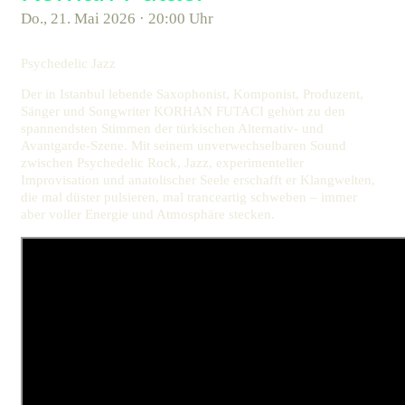
Do., 21. Mai 2026 · 20:00 Uhr
Psychedelic Jazz
Der in Istanbul lebende Saxophonist, Komponist, Produzent,
Sänger und Songwriter KORHAN FUTACI gehört zu den
spannendsten Stimmen der türkischen Alternativ- und
Avantgarde-Szene. Mit seinem unverwechselbaren Sound
zwischen Psychedelic Rock, Jazz, experimenteller
Improvisation und anatolischer Seele erschafft er Klangwelten,
die mal düster pulsieren, mal tranceartig schweben – immer
aber voller Energie und Atmosphäre stecken.