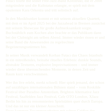
Futacı tourte mit seiner Free-Jazz-Band Konstrukt, die er 2008
mitgründete und die Kultstatus erlangte, er spielt mit dem
opulenten Kara Orkestra und tritt solistisch auf.
In den Musikbunker kommt er mit seinem aktuellen Quartett,
mit dem er im April 2025 bei der Jazzahead in Bremen zunächst
mit seinem Showcase für große Aufmerksamkeit sorgte.
Buchstäblich zum Kochen aber brachte er das Publikum dann
bei der Clubnight am selben Abend. Immer wieder rissen er und
seine Band die Anwesenden zu regelrechten
Begeisterungsstürmen hin.
In seiner Musik verwandelt Korhan Futacı das Chaos Istanbuls
in ein mitreißendes, beinahe rituelles Erlebnis: dunkle Sounds,
abstrakte Texturen, explosive Improvisationen – und immer
wieder diese überraschenden Momente, in denen Zeit und
Raum kurz verschwimmen.
Wer ihn live erlebt, merkt schnell: Hier spielt jemand, der schon
auf unzähligen internationalen Bühnen stand – vom Roskilde
Festival über Paradiso Amsterdam, Brighton Alternative Jazz
Festival, Saalfelden Jazz Festival, Cafe OTO London, XJazz
Berlin bis hin zu renommierten Spielstätten quer durch Europa.
Und das ist nur ein kleiner Ausschnitt.
Dazu kommen Zusammenarbeiten mit echten Größen der