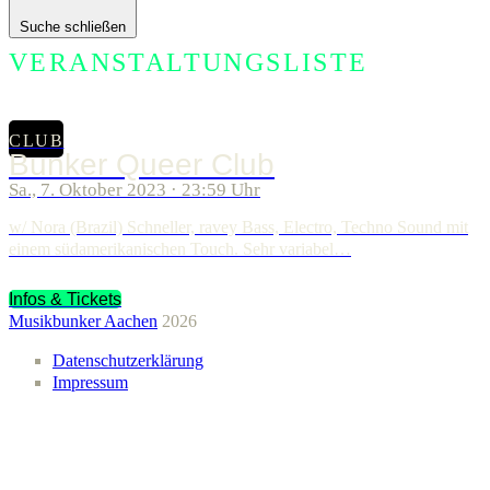
Suche schließen
VERANSTALTUNGSLISTE
CLUB
Bunker Queer Club
Sa., 7. Oktober 2023 · 23:59 Uhr
w/ Nora (Brazil) Schneller, ravey Bass, Electro, Techno Sound mit
einem südamerikanischen Touch. Sehr variabel…
Infos & Tickets
Musikbunker Aachen
2026
Datenschutzerklärung
Impressum