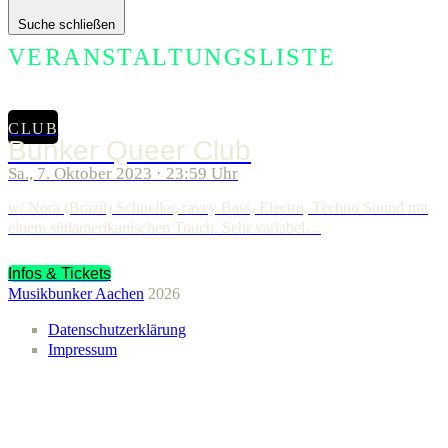
Suche schließen
VERANSTALTUNGSLISTE
CLUB
Bunker Queer Club
Sa., 7. Oktober 2023 · 23:59 Uhr
w/ Nora (Brazil) Schneller, ravey Bass, Electro, Techno Sound mit
einem südamerikanischen Touch. Sehr variabel…
Infos & Tickets
Musikbunker Aachen
2026
Datenschutzerklärung
Impressum